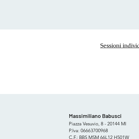
Sessioni indivi
Massimiliano Babusci
Piazza Vesuvio, 8 - 20144 MI
P.Iva: 06663700968
C.F.: BBS MSM 66L12 H501W