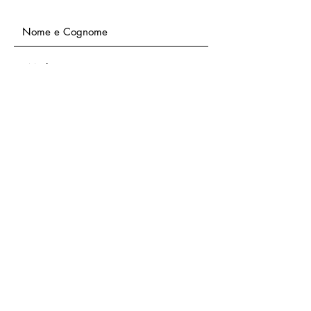
Accetto termini e condizioni
Vedi
termini d'uso
INVIA