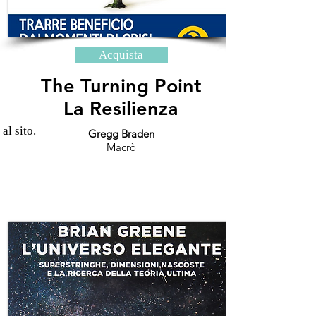
Acquista
The Turning Point
La Resilienza
 al sito.
Gregg Braden
Macrò