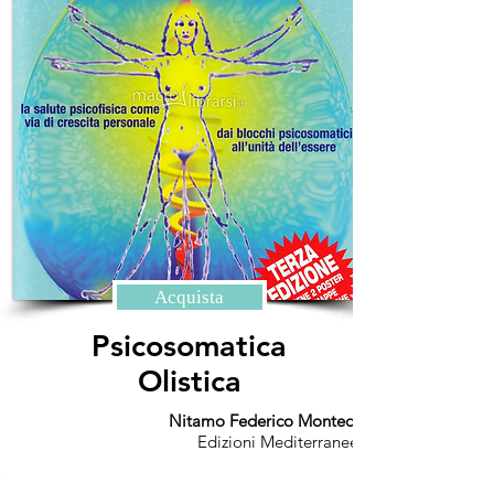
Acquista
Psicosomatica
Olistica
Nitamo Federico Montecucco
Edizioni Mediterranee
.