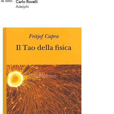
 al sito.
Carlo Rovelli
Adelphi