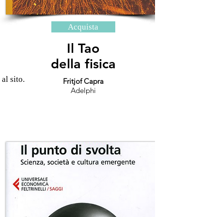
Acquista
Il Tao
della fisica
 al sito.
Fritjof Capra
Adelphi