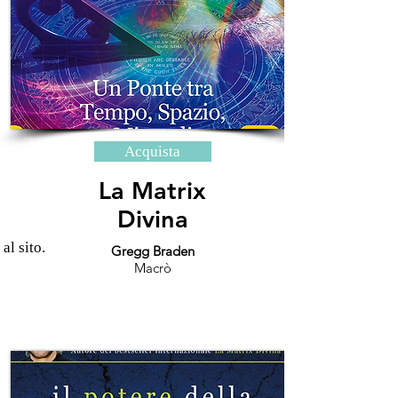
Acquista
La Matrix
Divina
 al sito.
Gregg Braden
Macrò