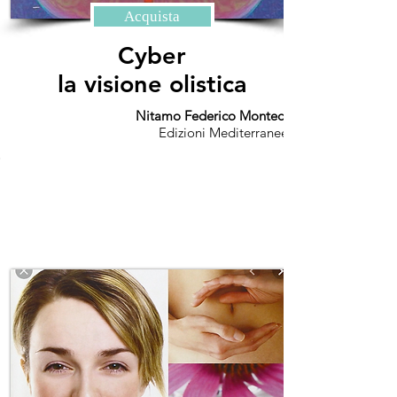
Acquista
Cyber
la visione olistica
Nitamo Federico Montecucco
Edizioni Mediterranee
.