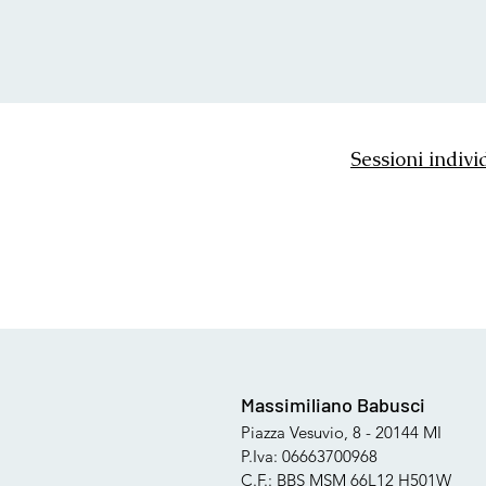
Sessioni indivi
Massimiliano Babusci
Piazza Vesuvio, 8 - 20144 MI
P.Iva: 06663700968
C.F.: BBS MSM 66L12 H501W