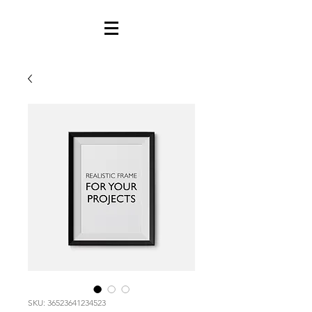
SKU: 36523641234523