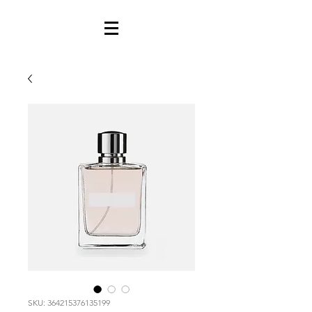
SKU: 364215376135199